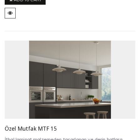
Özel Mutfak MTF 15
İthal laminat malzemeden tasarlanan ve derin hatlara