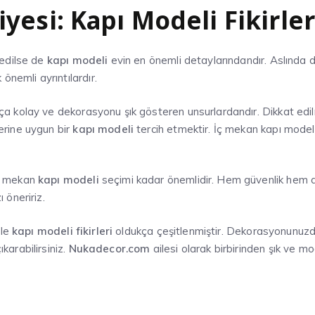
yesi: Kapı Modeli Fikirler
 edilse de
kapı modeli
evin en önemli detaylarındandır. Aslınd
 önemli ayrıntılardır.
ça kolay ve dekorasyonu şık gösteren unsurlardandır. Dikkat edil
erine uygun bir
kapı modeli
tercih etmektir. İç mekan kapı modeli 
ç mekan
kapı modeli
seçimi kadar önemlidir. Hem güvenlik hem de
 öneririz.
ile
kapı modeli fikirleri
oldukça çeşitlenmiştir. Dekorasyonunuzd
arabilirsiniz.
Nukadecor.com
ailesi olarak birbirinden şık ve 